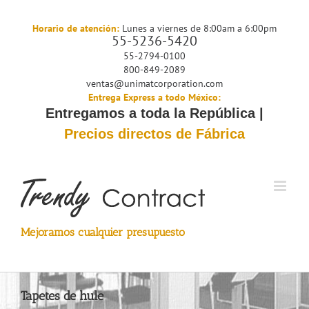
Saltar
al
Horario de atención:
Lunes a viernes de 8:00am a 6:00pm
55-5236-5420
contenido
55-2794-0100
800-849-2089
ventas@unimatcorporation.com
Entrega Express a todo México:
Entregamos a toda la República |
Precios directos de Fábrica
Mejoramos cualquier presupuesto
Tapetes de hule