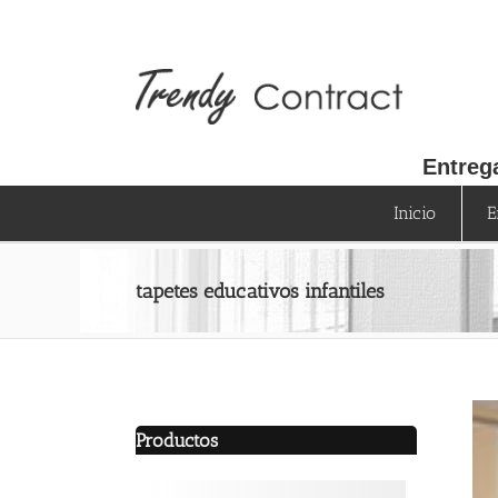
Saltar
al
contenido
Entreg
Inicio
E
tapetes educativos infantiles
Productos