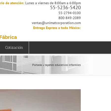
rio de atención:
Lunes a viernes de 8:00am a 6:00pm
55-5236-5420
55-2794-0100
800-849-2089
ventas@unimatcorporation.com
Entrega Express a todo México:
 Fábrica
Cotización
Portada
»
tapetes educativos infantiles