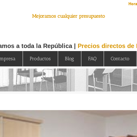
Hora
Mejoramos cualquier presupuesto
amos a toda la República |
Precios directos de
mpresa
Productos
Blog
FAQ
Contacto