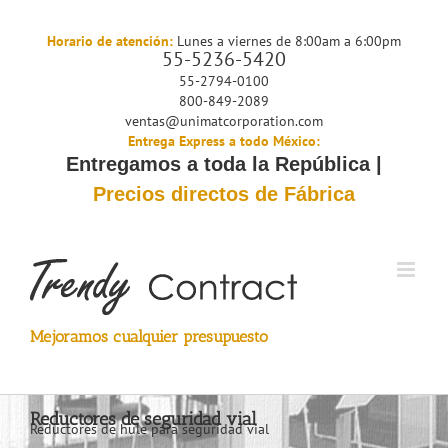
Saltar
al
Horario de atención:
Lunes a viernes de 8:00am a 6:00pm
55-5236-5420
contenido
55-2794-0100
800-849-2089
ventas@unimatcorporation.com
Entrega Express a todo México:
Entregamos a toda la República |
Precios directos de Fábrica
Mejoramos cualquier presupuesto
Reductores de seguridad vial
Reductores de hule para seguridad vial