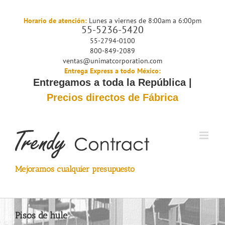
Saltar
al
Horario de atención:
Lunes a viernes de 8:00am a 6:00pm
55-5236-5420
contenido
55-2794-0100
800-849-2089
ventas@unimatcorporation.com
Entrega Express a todo México:
Entregamos a toda la República |
Precios directos de Fábrica
Mejoramos cualquier presupuesto
Pisos de hule