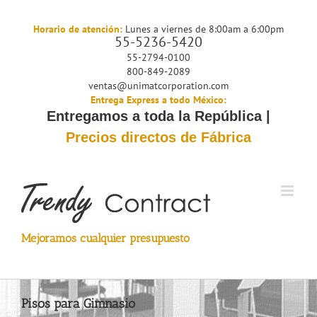
Saltar
al
Horario de atención:
Lunes a viernes de 8:00am a 6:00pm
55-5236-5420
contenido
55-2794-0100
800-849-2089
ventas@unimatcorporation.com
Entrega Express a todo México:
Entregamos a toda la República |
Precios directos de Fábrica
Mejoramos cualquier presupuesto
Pisos para Gimnasio