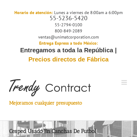
Saltar
al
Horario de atención:
Lunes a viernes de 8:00am a 6:00pm
55-5236-5420
contenido
55-2794-0100
800-849-2089
ventas@unimatcorporation.com
Entrega Express a todo México:
Entregamos a toda la República |
Precios directos de Fábrica
Mejoramos cualquier presupuesto
Cesped Usado En Canchas De Futbol