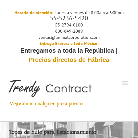
Saltar
al
Horario de atención:
Lunes a viernes de 8:00am a 6:00pm
55-5236-5420
contenido
55-2794-0100
800-849-2089
ventas@unimatcorporation.com
Entrega Express a todo México:
Entregamos a toda la República |
Precios directos de Fábrica
Mejoramos cualquier presupuesto
Topes de hule para Estacionamiento