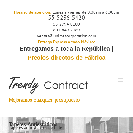
Saltar
al
Horario de atención:
Lunes a viernes de 8:00am a 6:00pm
55-5236-5420
contenido
55-2794-0100
800-849-2089
ventas@unimatcorporation.com
Entrega Express a todo México:
Entregamos a toda la República |
Precios directos de Fábrica
Mejoramos cualquier presupuesto
Tapetes Antiestáticos
Tapetes antiestáticos de hule