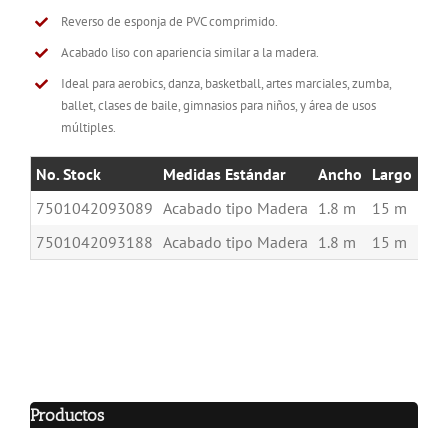
Reverso de esponja de PVC comprimido.
Acabado liso con apariencia similar a la madera.
Ideal para aerobics, danza, basketball, artes marciales, zumba,
ballet, clases de baile, gimnasios para niños, y área de usos
múltiples.
No. Stock
Medidas Estándar
Ancho
Largo
Esp
7501042093089
Acabado tipo Madera
1.8 m
15 m
6 
7501042093188
Acabado tipo Madera
1.8 m
15 m
8 
Productos