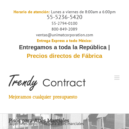
Saltar
al
Horario de atención:
Lunes a viernes de 8:00am a 6:00pm
55-5236-5420
contenido
55-2794-0100
800-849-2089
ventas@unimatcorporation.com
Entrega Express a todo México:
Entregamos a toda la República |
Precios directos de Fábrica
Mejoramos cualquier presupuesto
Pisos para Artes Marciales
Superficies deportivas para artes marciales