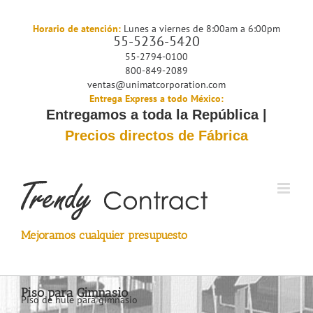
Saltar
al
Horario de atención:
Lunes a viernes de 8:00am a 6:00pm
55-5236-5420
contenido
55-2794-0100
800-849-2089
ventas@unimatcorporation.com
Entrega Express a todo México:
Entregamos a toda la República |
Precios directos de Fábrica
Mejoramos cualquier presupuesto
Piso para Gimnasio
Piso de hule para gimnasio