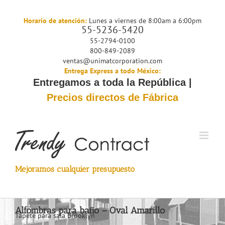
Saltar
al
Horario de atención:
Lunes a viernes de 8:00am a 6:00pm
55-5236-5420
contenido
55-2794-0100
800-849-2089
ventas@unimatcorporation.com
Entrega Express a todo México:
Entregamos a toda la República |
Precios directos de Fábrica
Mejoramos cualquier presupuesto
Alfombras para baño – Oval Amarillo
Tapete para sala Brooklyn